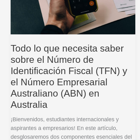
el
Número
de
Identificación
Fiscal
Todo lo que necesita saber
(TFN)
sobre el Número de
y
Identificación Fiscal (TFN) y
el
Número
el Número Empresarial
Empresarial
Australiano (ABN) en
Australiano
Australia
(ABN)
en
¡Bienvenidos, estudiantes internacionales y
Australia
aspirantes a empresarios! En este artículo,
desglosaremos dos componentes esenciales del